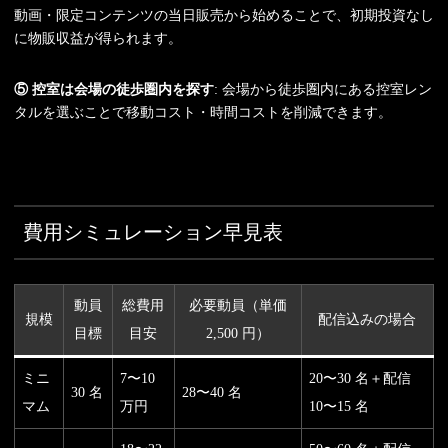
動画・限定コンテンツの当日販売から始めることで、初期投資なし
に物販収益が得られます。
⑤ 控室は会場の徒歩圏内を探す
: 会場から徒歩圏内にある控室レン
タルを選ぶことで移動コスト・時間コストを削減できます。
費用シミュレーション早見表
動員
総費用
必要動員（単価
規模
配信込みの場合
目標
目安
2,500 円）
ミニ
7〜10
20〜30 名＋配信
30 名
28〜40 名
マム
万円
10〜15 名