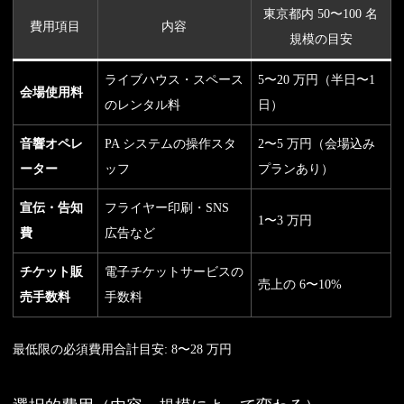
東京都内 50〜100 名
費用項目
内容
規模の目安
ライブハウス・スペース
5〜20 万円（半日〜1
会場使用料
のレンタル料
日）
音響オペレ
PA システムの操作スタ
2〜5 万円（会場込み
ーター
ッフ
プランあり）
宣伝・告知
フライヤー印刷・SNS
1〜3 万円
費
広告など
チケット販
電子チケットサービスの
売上の 6〜10%
売手数料
手数料
最低限の必須費用合計目安: 8〜28 万円