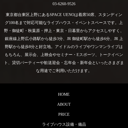
03-6260-9526
東京都台東区上野にあるSPACE UENOは着席50席、スタンディン
グ100名まで対応可能なライブハウス・イベントスペースです。上
野・御徒町・秋葉原・押上・東京・日暮里からアクセスしやすく、
銀座線上野広小路駅から徒歩3分、JR 御徒町駅から徒歩6分、JR 上
野駅から徒歩8分と好立地。
アイドルのライブ
や
ワンマンライブ
は
もちろん、
展示会
、上映会やセミナー・
Eスポーツ
、
トークイベン
ト
、
貸切パーティー
や歓送迎会・忘年会・新年会といったさまざま
な用途でご利用いただけます。
HOME
ABOUT
PRICE
ライブハウス設備・備品