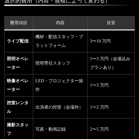
選択的費用（内容・規模によって変わる）
費用項目
内容
目安
機材・配信スタッフ・プ
ライブ配信
3〜10 万円
ラットフォーム
照明オペレ
1〜3 万円（会場込み
照明専任スタッフ
ーター
プランあり）
映像オペレ
LED・プロジェクター操
1〜3 万円
ーター
作
控室レンタ
出演者の控室（会場外）
1〜2 万円
ル
撮影スタッ
写真・動画記録
2〜5 万円
フ