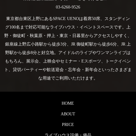
03-6260-9526
東京都台東区上野にあるSPACE UENOは着席50席、スタンディン
グ100名まで対応可能なライブハウス・イベントスペースです。上
野・御徒町・秋葉原・押上・東京・日暮里からアクセスしやすく、
銀座線上野広小路駅から徒歩3分、JR 御徒町駅から徒歩6分、JR 上
野駅から徒歩8分と好立地。
アイドルのライブ
や
ワンマンライブ
は
もちろん、
展示会
、上映会やセミナー・
Eスポーツ
、
トークイベン
ト
、
貸切パーティー
や歓送迎会・忘年会・新年会といったさまざま
な用途でご利用いただけます。
HOME
ABOUT
PRICE
ライブハウス設備・備品