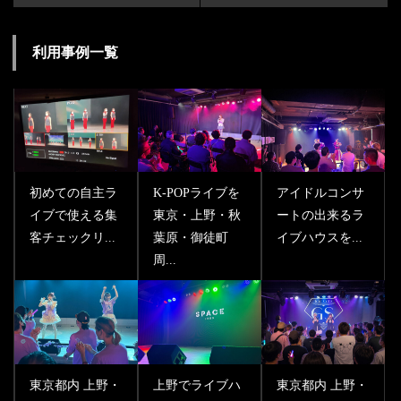
利用事例一覧
初めての自主ラ
K-POPライブを
アイドルコンサ
イブで使える集
東京・上野・秋
ートの出来るラ
客チェックリ...
葉原・御徒町
イブハウスを...
周...
東京都内 上野・
上野でライブハ
東京都内 上野・