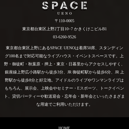
〒110-0005
東京都台東区上野2丁目10−7 かきくけこビルB1
03-6260-9526
東京都台東区上野にあるSPACE UENOは着席50席、スタンディン
グ100名まで対応可能なライブハウス・イベントスペースです。上
野・御徒町・秋葉原・押上・東京・日暮里からアクセスしやすく、
銀座線上野広小路駅から徒歩3分、JR 御徒町駅から徒歩6分、JR 上
野駅から徒歩8分と好立地。
アイドルのライブ
や
ワンマンライブ
は
もちろん、
展示会
、上映会やセミナー・
Eスポーツ
、
トークイベン
ト
、
貸切パーティー
や歓送迎会・忘年会・新年会といったさまざま
な用途でご利用いただけます。
HOME