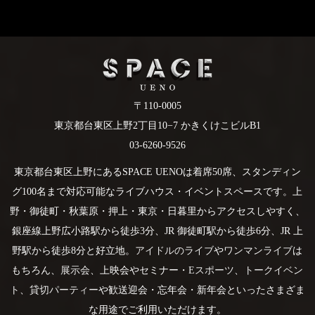
〒110-0005
東京都台東区上野2丁目10−7 かきくけこビルB1
03-6260-9526
東京都台東区上野にあるSPACE UENOは着席50席、スタンディン
グ100名まで対応可能なライブハウス・イベントスペースです。上
野・御徒町・秋葉原・押上・東京・日暮里からアクセスしやすく、
銀座線上野広小路駅から徒歩3分、JR 御徒町駅から徒歩6分、JR 上
野駅から徒歩8分と好立地。
アイドルのライブ
や
ワンマンライブ
は
もちろん、
展示会
、上映会やセミナー・
Eスポーツ
、
トークイベン
ト
、
貸切パーティー
や歓送迎会・忘年会・新年会といったさまざま
な用途でご利用いただけます。