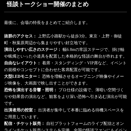
怪談トークショー開催のまとめ
最後に、会場の特長をまとめてご紹介します。
抜群のアクセス：
上野広小路駅から徒歩3分。東京・上野・御徒
町・秋葉原周辺から集まりやすい好立地です。
演出しやすい広さのステージ：
幅6.8mの常設ステージで、掛け軸
や蝋燭といった小道具を配置した本格的な怪談の舞台が作れます。
自由なレイアウト：
着席・スタンディング・VIP席など、イベント
の規模やコンセプトに合わせた客席配置が可能です。
大型LEDモニター：
恐怖を増幅させるオープニング映像やイメー
ジ映像を、大画面で映し出すことができます。
恐怖を演出する音響・照明：
プロ仕様の設備で、薄暗い空間づく
りや効果音の演出など、観客をより深い恐怖へ引き込む演出が可能
です。
出演者用の控室：
出演者が集中して本番に臨める待機スペースを
ご用意しています。
配信・チケット販売：
自社プラットフォームのライブ配信とオン
ラインチケット販売システムを完備。全国の怪談ファンにもイベン