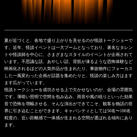
夏が近づくと、各地で盛り上がりを見せるのが怪談トークショーで
す。近年、怪談イベントは一大ブームとなっており、著名なタレン
トや怪談師を中心に、さまざまなスタイルのイベントが企画されて
います。不思議な話、あやしい話、背筋が凍るような恐怖体験など
映画化されるほどの人気作品が生まれたり、事故物件にフォーカス
した一風変わった企画が話題を集めたりと、怪談の楽しみ方はます
ます広がっています。
怪談トークショーを成功させる上で欠かせないのが、会場の雰囲気
です。薄暗い照明で空間を包み込み、雨音や風の唸りといった効果
音で恐怖を増幅させる、そんな演出ができてこそ、観客を物語の世
界に引き込むことができます。キャパシティとしては50名〜100名
程度の、近い距離感で一体感が生まれる空間が選ばれる傾向にあり
ます。