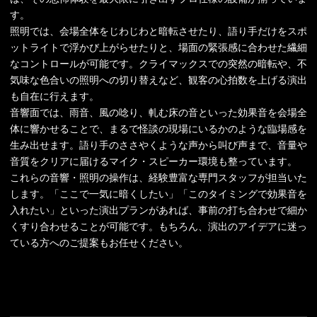
す。
照明では、会場全体をじわじわと暗転させたり、語り手だけをスポ
ットライトで浮かび上がらせたりと、場面の緊張感に合わせた繊細
なコントロールが可能です。クライマックスでの突然の暗転や、不
気味な色合いの照明への切り替えなど、観客の心拍数を上げる演出
も自在に行えます。
音響面では、雨音、風の唸り、軋む床の音といった効果音を会場全
体に響かせることで、まるで怪談の現場にいるかのような臨場感を
生み出せます。語り手のささやくような声から叫び声まで、音量や
音質をクリアに届けるマイク・スピーカー環境も整っています。
これらの音響・照明の操作は、経験豊富な専門スタッフが担当いた
します。「ここで一気に暗くしたい」「このタイミングで効果音を
入れたい」といった演出プランがあれば、事前の打ち合わせで細か
くすり合わせることが可能です。もちろん、演出のアイデアに迷っ
ている方へのご提案もお任せください。