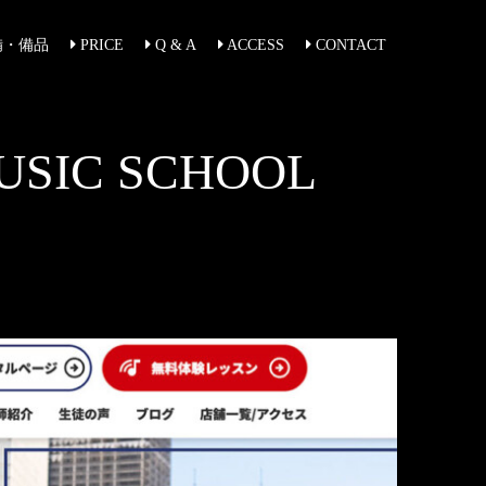
備・備品
PRICE
Q & A
ACCESS
CONTACT
IC SCHOOL