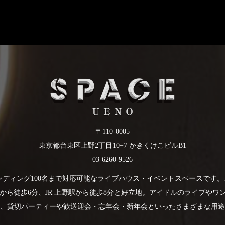
〒110-0005
東京都台東区上野2丁目10−7 かきくけこビルB1
03-6260-9526
、スタンディング100名まで対応可能なライブハウス・イベントスペースで
から徒歩6分、JR 上野駅から徒歩8分と好立地。
アイドルのライブ
や
ワ
、
貸切パーティー
や歓送迎会・忘年会・新年会といったさまざまな用途